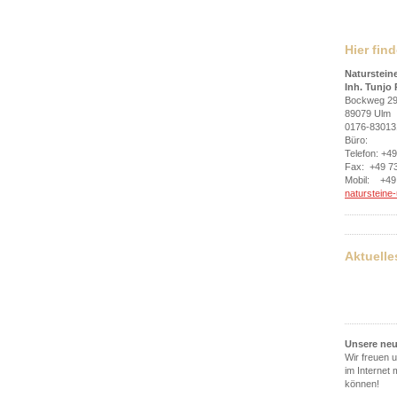
Hier fin
Naturstein
Inh. Tunjo 
Bockweg 2
89079 Ulm
0176-83013
Büro:
Telefon: +4
Fax: +49 7
Mobil: +49
natursteine
Aktuelle
Unsere neu
Wir freuen 
im Internet
können!