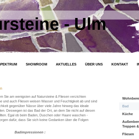
rsteine - Ulm
SPEKTRUM
SHOWROOM
AKTUELLES
ÜBER UNS
KONTAKT
m
em Sie am wenigsten auf Natursteine & Fliesen verzichten
Wohnbere
e und auch Fliesen weisen Wasser und Feuchtigkeit ab und sind
chkeit gegenüber Nässe über viele Jahre hinweg das ideale
Bad
en. Deswegen ist das Bad der Ort, an dem Sie nicht auf diesen
Küche
llten. Egal ob beim Baden, Duschen oder Haare waschen -
orgen dafür, dass Sie sich keine Gedanken über die Folgen
Außenbere
Treppen &
Badimpressionen :
Fliesen