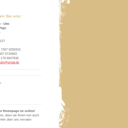
den Sie uns:
e - Ulm
Pejic
9
137
9 7307 9255915
307 9734993
 178 6847846
-ulm@email.de
s
e Homepage ist online!
uns, dass wir Ihnen nun auch
 mehr über uns verraten