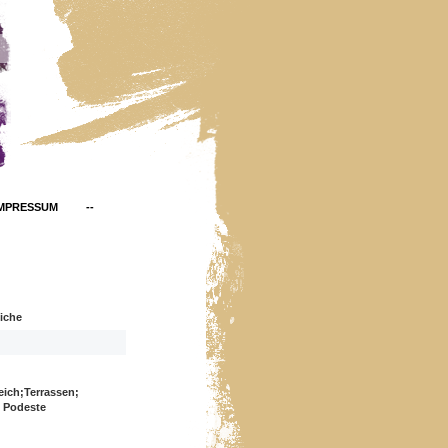
IMPRESSUM
--
iche
ich;Terrassen;
 Podeste