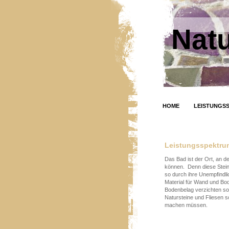
Natu
HOME
LEISTUNGS
Leistungsspektru
Das Bad ist der Ort, an d
können. Denn diese Stein
so durch ihre Unempfindli
Material für Wand und Bod
Bodenbelag verzichten so
Natursteine und Fliesen s
machen müssen.